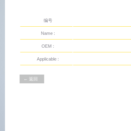
编号
Name :
OEM :
Applicable :
← 返回