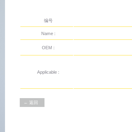
编号
Name :
OEM :
Applicable :
← 返回