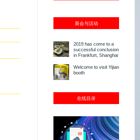
展会与活动
2019 has come to a
successful conclusion
in Frankfurt, Shanghai
Welcome to visit Yijian
booth
在线目录