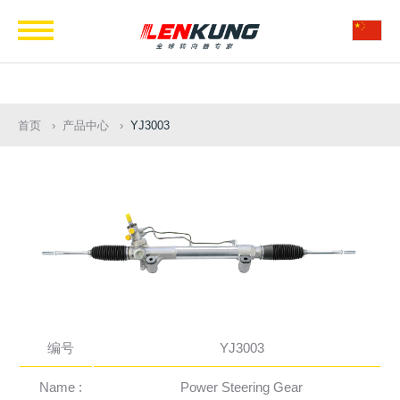
Navigation
首页
产品中心
YJ3003
编号
YJ3003
Name :
Power Steering Gear