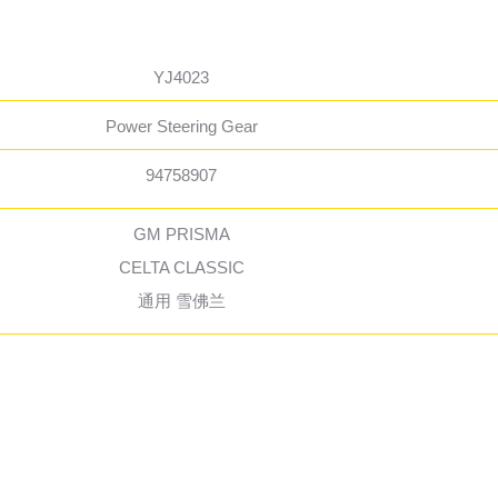
YJ4023
Power Steering Gear
94758907
GM PRISMA
CELTA CLASSIC
通用 雪佛兰