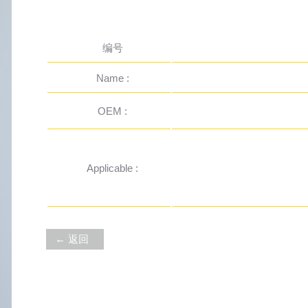
编号
Name :
OEM :
Applicable :
← 返回