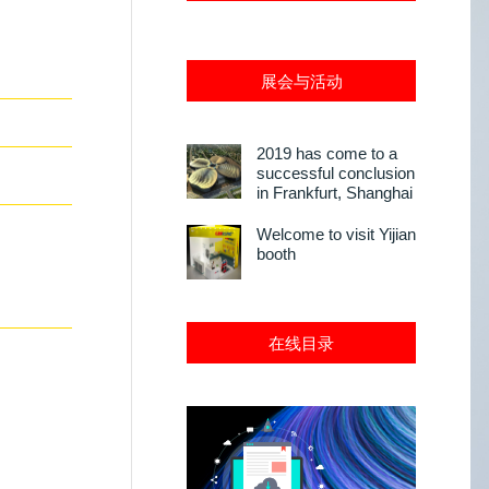
展会与活动
2019 has come to a
successful conclusion
in Frankfurt, Shanghai
Welcome to visit Yijian
booth
在线目录