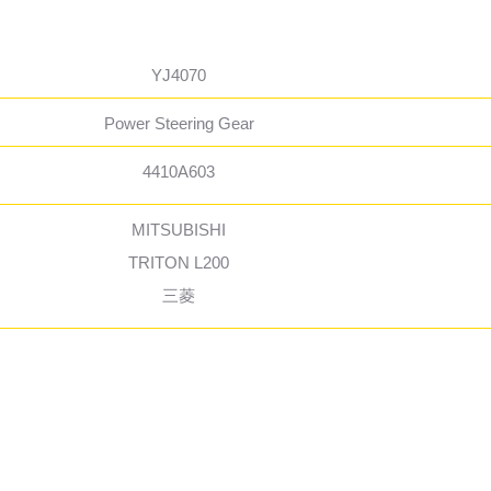
YJ4070
Power Steering Gear
4410A603
MITSUBISHI
TRITON L200
三菱