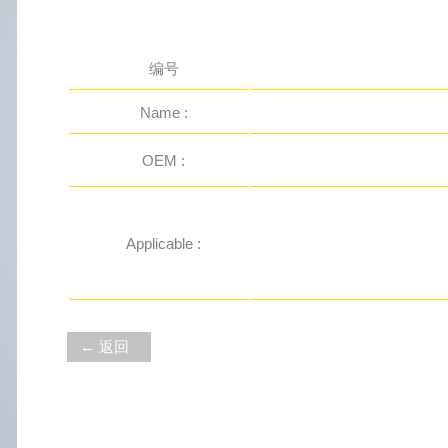
编号
Name :
OEM :
Applicable :
← 返回