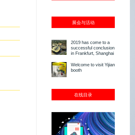
展会与活动
2019 has come to a
successful conclusion
in Frankfurt, Shanghai
Welcome to visit Yijian
booth
在线目录