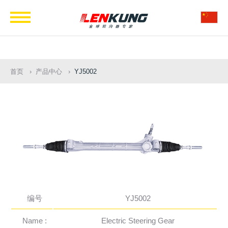
Navigation
首页
产品中心
YJ5002
编号
YJ5002
Name :
Electric Steering Gear