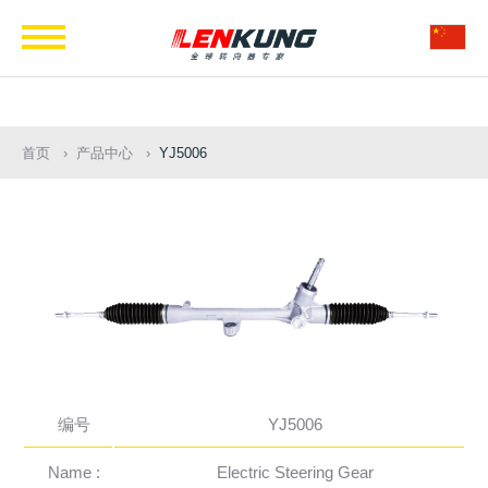
Navigation
首页
产品中心
YJ5006
编号
YJ5006
Name :
Electric Steering Gear