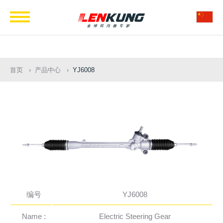
Navigation
首页
产品中心
YJ6008
编号
YJ6008
Name :
Electric Steering Gear