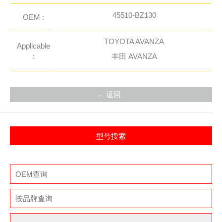
45510-BZ130
OEM :
TOYOTA AVANZA
Applicable
:
丰田 AVANZA
← 返回
型号搜索