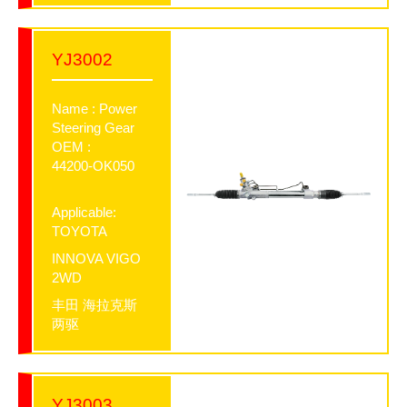
YJ3002
Name : Power
Steering Gear
OEM :
44200-OK050
Applicable:
TOYOTA
INNOVA VIGO
2WD
丰田 海拉克斯
两驱
YJ3003