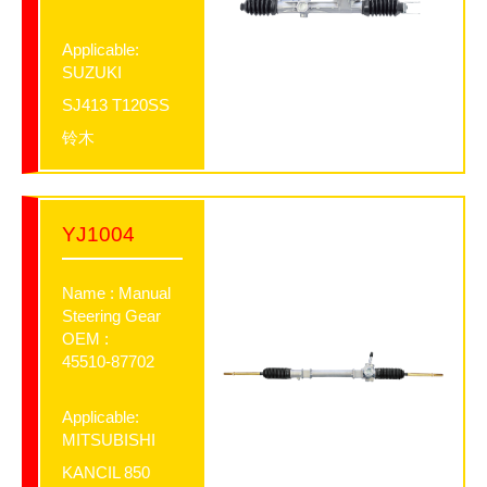
Applicable:
SUZUKI
SJ413 T120SS
铃木
YJ1004
Name : Manual
Steering Gear
OEM :
45510-87702
Applicable:
MITSUBISHI
KANCIL 850