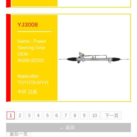
YJ3008
Name : Power
Steering Gear
OEM :
44200-BZ021
Applicable:
TOYOTA MYVI
丰田 迈威
1
2
3
4
5
6
7
8
9
10
下一页
← 返回
最后一页