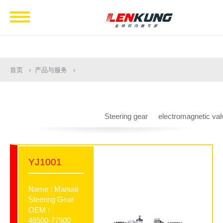
Navigation
首页
产品与服务
Steering gear
electromagnetic val
YJ1001
Name : Manual
Steering Gear
OEM :
48500-77500