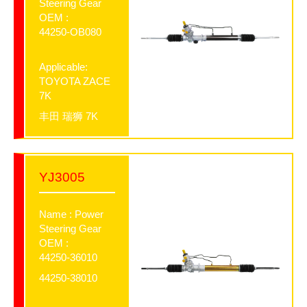
Steering Gear
OEM :
44250-OB080
Applicable:
TOYOTA ZACE
7K
丰田 瑞狮 7K
YJ3005
Name : Power
Steering Gear
OEM :
44250-36010
44250-38010