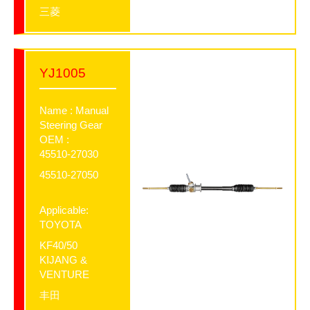
三菱
YJ1005
Name : Manual
Steering Gear
OEM :
45510-27030
45510-27050
Applicable:
TOYOTA
KF40/50
KIJANG &
VENTURE
丰田