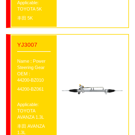
Applicable:
TOYOTA 5K
丰田 5K
YJ3007
Name : Power
Steering Gear
OEM :
44200-BZ010
44200-BZ061
Applicable:
TOYOTA
AVANZA 1.3L
丰田 AVANZA
1.3L