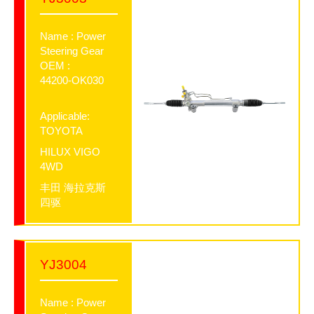
Name : Power
Steering Gear
OEM :
44200-OK030
Applicable:
TOYOTA
HILUX VIGO
4WD
丰田 海拉克斯
四驱
YJ3004
Name : Power