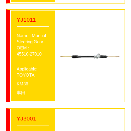
YJ1011
Name : Manual
Steering Gear
OEM :
45510-27010
Applicable:
TOYOTA
KM36
丰田
YJ3001