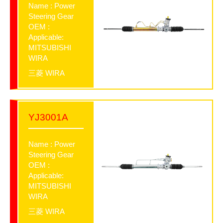
Name : Power
Steering Gear
OEM :
Applicable:
MITSUBISHI
WIRA
三菱 WIRA
YJ3001A
Name : Power
Steering Gear
OEM :
Applicable:
MITSUBISHI
WIRA
三菱 WIRA